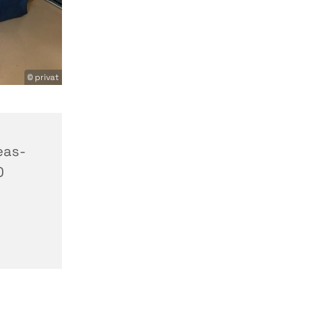
© privat
eas-
0