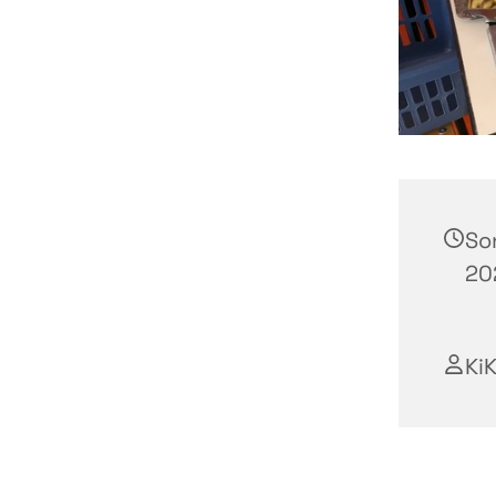
So
202
Ki