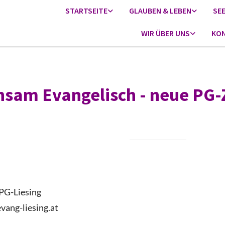
STARTSEITE
GLAUBEN & LEBEN
SE
WIR ÜBER UNS
KON
sam Evangelisch - neue PG-
PG-Liesing
vang-liesing.at