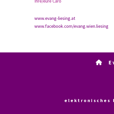
Ihre/eure Caro
www.evang-liesing.at
www.facebook.com/evang.wien.liesing
Eva

elektronisches