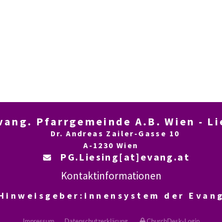
ng. Pfarrgemeinde A.B. Wien - L
Dr. Andreas Zailer-Gasse 10
A-1230 Wien
PG.Liesing[at]evang.at

Kontaktinformationen
 Hinweisgeber:innensystem der Evang
Impressum
Datenschutzerklärung
ChurchDesk-Login