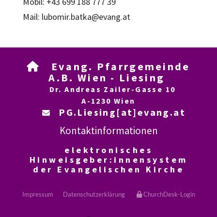
Mobil: +43 699 188 777 39
Mail: lubomir.batka@evang.at
Evang. Pfarrgemeinde

A.B. Wien - Liesing
Dr. Andreas Zailer-Gasse 10
A-1230 Wien
PG.Liesing[at]evang.at

Kontaktinformationen
elektronisches
Hinweisgeber:innensystem
der Evangelischen Kirche
Impressum
Datenschutzerklärung
ChurchDesk-Login