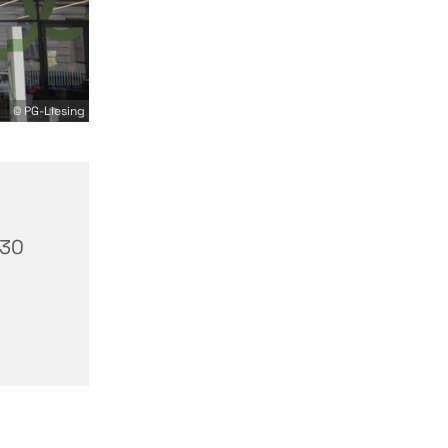
© PG-Liesing
230