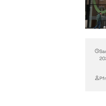
Sa
202
Pfr