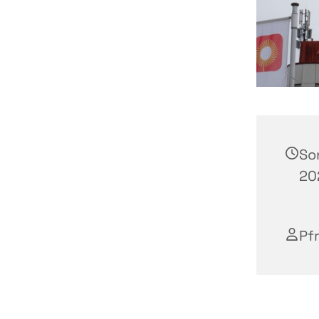
So
202
Pfr