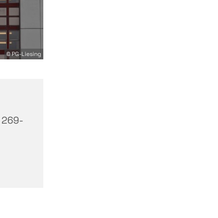
© PG-Liesing
 269-