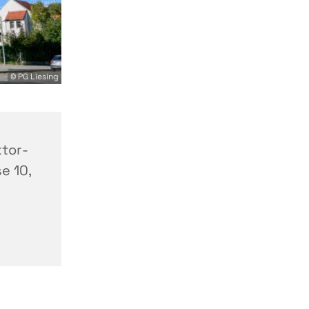
© PG Liesing
tor-
e 10,