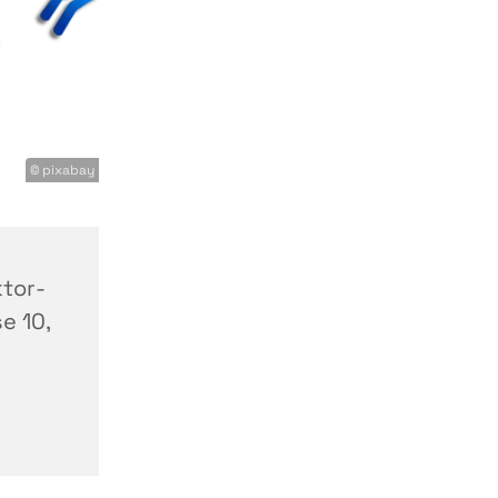
© pixabay
tor-
e 10,