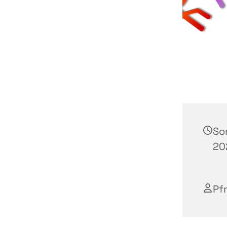
So
202
Pf