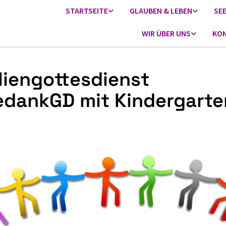
STARTSEITE
GLAUBEN & LEBEN
SE
WIR ÜBER UNS
KON
liengottesdienst
edankGD mit Kindergarte