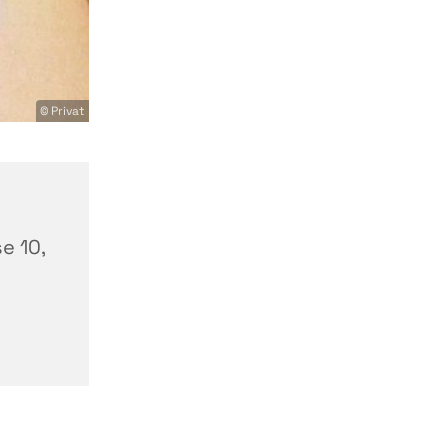
© Privat
-
e 10,