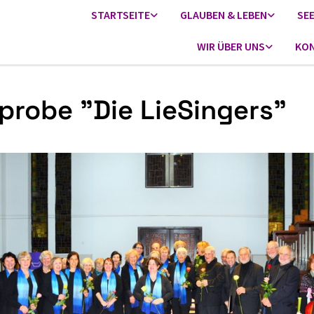
STARTSEITE
GLAUBEN & LEBEN
SE
WIR ÜBER UNS
KON
probe "Die LieSingers"