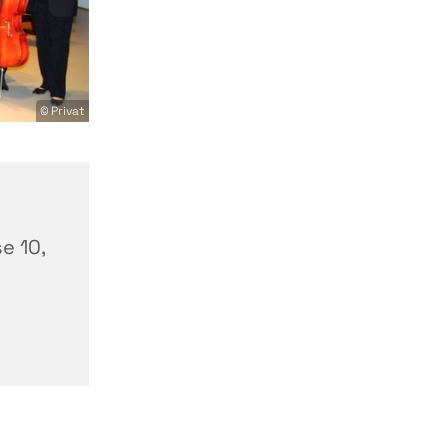
© Privat
-
e 10,