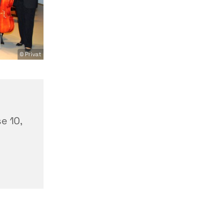
© Privat
-
e 10,