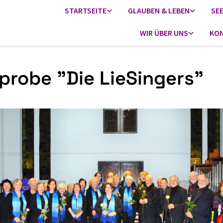
STARTSEITE
GLAUBEN & LEBEN
SE
WIR ÜBER UNS
KON
probe "Die LieSingers"