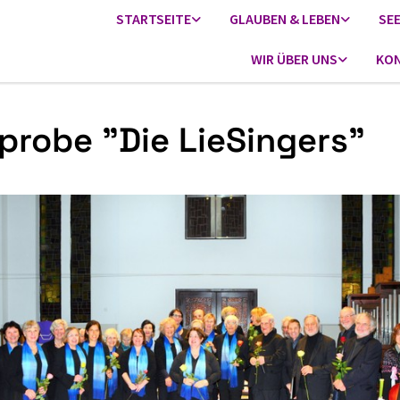
STARTSEITE
GLAUBEN & LEBEN
SE
WIR ÜBER UNS
KON
probe "Die LieSingers"