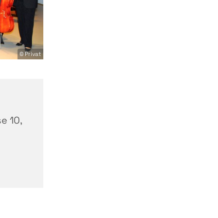
© Privat
-
e 10,