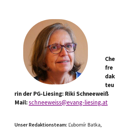
Che
fre
dak
teu
rin der PG-Liesing: Riki Schneeweiß
Mail:
schneeweiss@evang-liesing.at
Unser Redaktionsteam:
Ľubomír Batka,